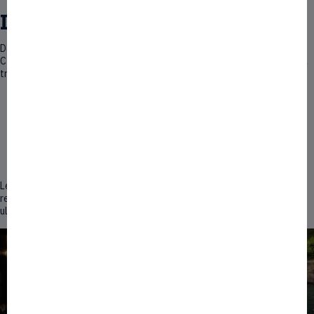
Innover en Région
Dans le cadre du Programme des investissements d’avenir, l’État et la
CTM se sont mobilisés pour financer les projets d’innovation des PME à
travers deux actions complémentaires dotées de 2,4 M€ :
MATNIK INNOV + Projets :
une aide à la conception d'innovations, en phase d’étude de
faisabilité ou de développement.
MATNIK INNOV + Filières :
un soutien à la structuration de filières régionales clefs par le
financement de dépenses mutualisées d’investissement et de
R&D.
Le dernier appel à projet a été clôturé en 2020. En fonction des
ressources disponibles, un nouvel appel à projets pourrait être ouvert
ultérieurement.